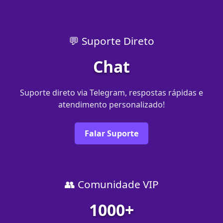
💬 Suporte Direto
Chat
Suporte direto via Telegram, respostas rápidas e
atendimento personalizado!
Falar Suporte
👥 Comunidade VIP
1000+