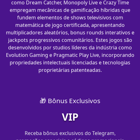
como Dream Catcher, Monopoly Live e Crazy Time
empregam mecânicas de gamificação híbridas que
fundem elementos de shows televisivos com
matemática de jogo certificada, apresentando
multiplicadores aleatórios, bonus rounds interativos e
jackpots progressivos comunitários. Estes jogos são
desenvolvidos por studios líderes da indústria como
Evolution Gaming e Pragmatic Play Live, incorporando
propriedades intelectuais licenciadas e tecnologias
proprietárias patenteadas.
🎁 Bônus Exclusivos
VIP
Receba bônus exclusivos do Telegram,