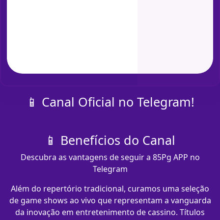
📱 Canal Oficial no Telegram!
📱 Benefícios do Canal
Descubra as vantagens de seguir a 85Pg APP no
Telegram
Além do repertório tradicional, curamos uma seleção
de game shows ao vivo que representam a vanguarda
da inovação em entretenimento de cassino. Títulos