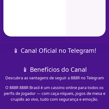
📱 Canal Oficial no Telegram!
📱 Benefícios do Canal
Descubra as vantagens de seguir a 888R no Telegram
O 888R 888R Brasil é um cassino online para todos os
perfis de jogador — com caça-níqueis, jogos de mesa e
crupiês ao vivo, tudo com segurança e emoção.