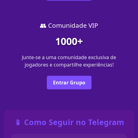
👥 Comunidade VIP
1000+
Junte-se a uma comunidade exclusiva de
jogadores e compartilhe experiências!
Entrar Grupo
📱 Como Seguir no Telegram