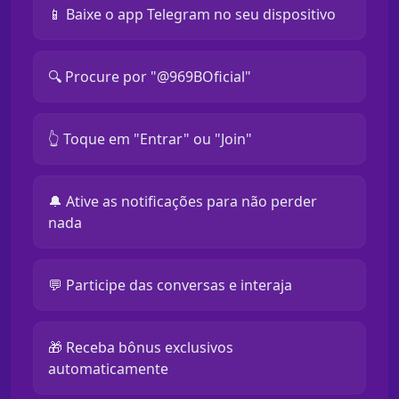
📱 Baixe o app Telegram no seu dispositivo
🔍 Procure por "@969BOficial"
👆 Toque em "Entrar" ou "Join"
🔔 Ative as notificações para não perder
nada
💬 Participe das conversas e interaja
🎁 Receba bônus exclusivos
automaticamente