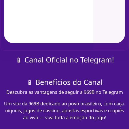
📱 Canal Oficial no Telegram!
📱 Benefícios do Canal
Descubra as vantagens de seguir a 969B no Telegram
Um site da 969B dedicado ao povo brasileiro, com caça-
níqueis, jogos de cassino, apostas esportivas e crupiês
ao vivo — viva toda a emoção do jogo!