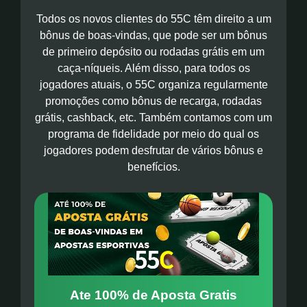
Todos os novos clientes do 55C têm direito a um
bônus de boas-vindas, que pode ser um bônus
de primeiro depósito ou rodadas grátis em um
caça-níqueis. Além disso, para todos os
jogadores atuais, o 55C organiza regularmente
promoções como bônus de recarga, rodadas
grátis, cashback, etc. Também contamos com um
programa de fidelidade por meio do qual os
jogadores podem desfrutar de vários bônus e
benefícios.
Ate 100% de Aposta Gratis