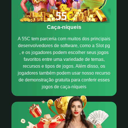
Caça-níqueis
A 55C tem parceria com muitos dos principais
desenvolvedores de software, como a Slot pg
, e os jogadores podem escolher seus jogos
favoritos entre uma variedade de temas,
recursos e tipos de jogos. Além disso, os
jogadores também podem usar nosso recurso
de demonstração gratuita para conferir esses
jogos de caça-níqueis