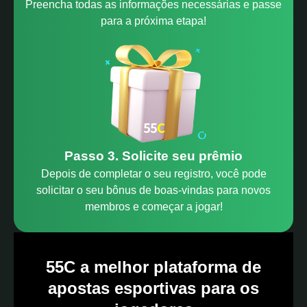
Preencha todas as informações necessárias e passe
para a próxima etapa!
Passo 3. Solicite seu prêmio
Depois de completar o seu registro, você pode
solicitar o seu bônus de boas-vindas para novos
membros e começar a jogar!
55C a melhor plataforma de
apostas esportivas para os