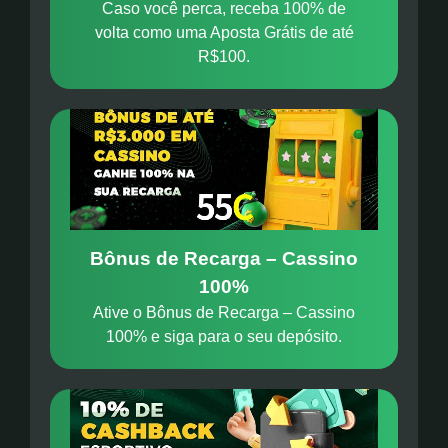
Caso você perca, receba 100% de
volta como uma Aposta Grátis de até
R$100.
Bônus de Recarga – Cassino
100%
Ative o Bônus de Recarga – Cassino
100% e siga para o seu depósito.